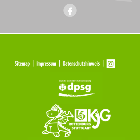
Meta
Sitemap
Impressum
Datenschutzhinweis
Navigation
Navigation
überspringen