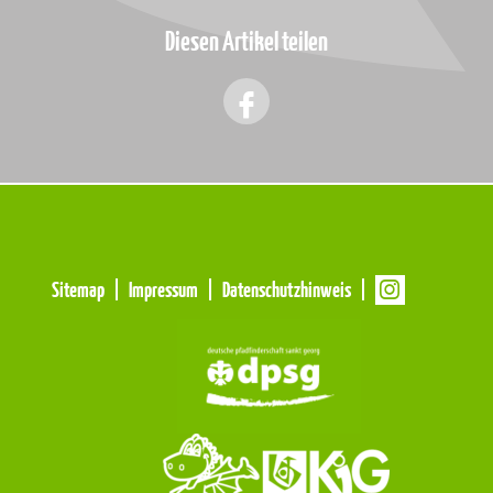
Diesen Artikel teilen
Meta
Sitemap
Impressum
Datenschutzhinweis
Navigation
Navigation
überspringen