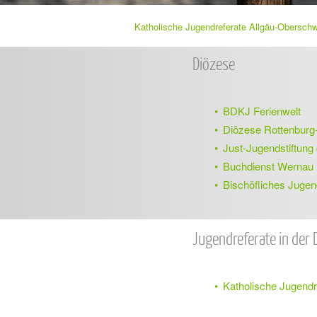
Sie
Katholische Jugendreferate Allgäu-Obersch
Navigation
befinden
sich
überspringen
hier:
Diözese
BDKJ Ferienwelt
Diözese Rottenburg-
Just-Jugendstiftung
Buchdienst Wernau
Bischöfliches Juge
Jugendreferate in der 
Katholische Jugendr