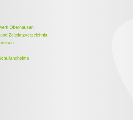
nwerk Oberhausen
und Zeltplatzverzeichnis
nreisen
Schullandheime