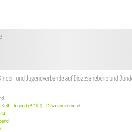
e
n Kinder- und Jugendverbände auf Diözesanebene und Bun
nd
 Kath. Jugend (BDKJ) - Diözesanverband
and
band
d