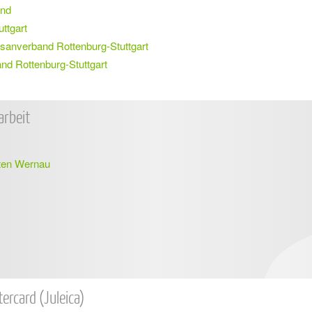
and
ttgart
sanverband Rottenburg-Stuttgart
d Rottenburg-Stuttgart
arbeit
nten Wernau
ercard (Juleica)