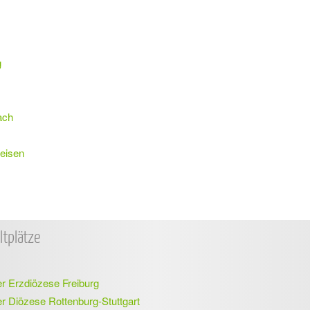
g
ach
reisen
tplätze
r Erzdiözese Freiburg
r Diözese Rottenburg-Stuttgart