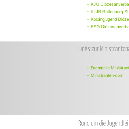
KJG Diözesanverb
KLJB Rottenburg-Stu
Kolpingjugend Diöze
PSG Diözesanverban
Links zur Ministranten
Fachstelle Ministra
Ministranten-com
Rund um die Jugendleit