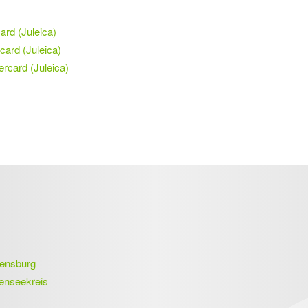
ard (Juleica)
rcard (Juleica)
ercard (Juleica
)
vensburg
denseekreis