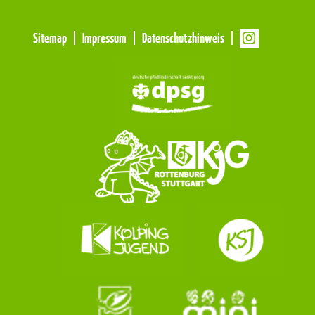
Meta
Sitemap
Impressum
Datenschutzhinweis
Navigation
Navigation
überspringen