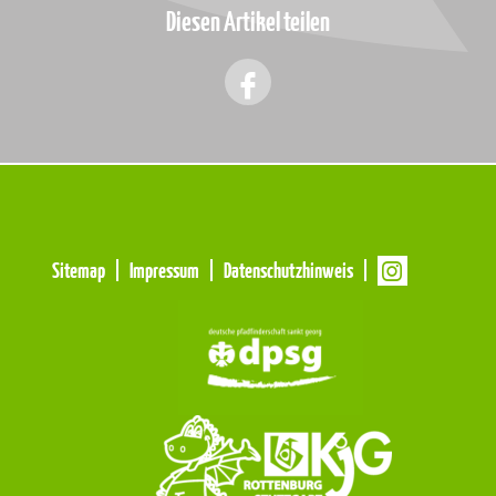
Diesen Artikel teilen
Meta
Sitemap
Impressum
Datenschutzhinweis
Navigation
Navigation
überspringen