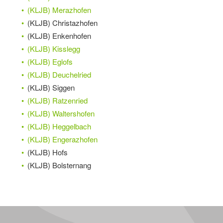
(KLJB) Merazhofen
(KLJB) Christazhofen
(KLJB) Enkenhofen
(KLJB) Kisslegg
(KLJB) Eglofs
(KLJB) Deuchelried
(KLJB) Siggen
(KLJB) Ratzenried
(KLJB) Waltershofen
(KLJB) Heggelbach
(KLJB) Engerazhofen
(KLJB) Hofs
(KLJB) Bolsternang