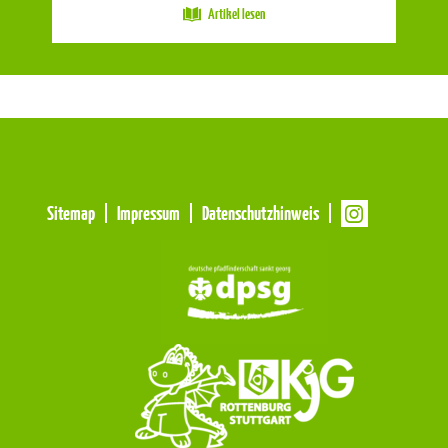
Artikel lesen
Meta
Sitemap
Impressum
Datenschutzhinweis
Navigation
Navigation
überspringen