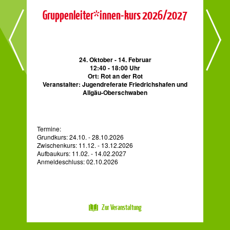
is
R
Gruppenleiter*innen-kurs 2026/2027
24. Oktober - 14. Februar
12:40 - 18:00 Uhr
Ort: Rot an der Rot
nd
Veranstalter: Jugendreferate Friedrichshafen und
V
Allgäu-Oberschwaben
r
Termine:
Die
Grundkurs: 24.10. - 28.10.2026
202
Zwischenkurs: 11.12. - 13.12.2026
Aufbaukurs: 11.02. - 14.02.2027
Anmeldeschluss: 02.10.2026
Zur Veranstaltung